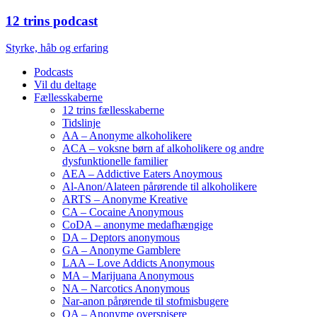
12 trins podcast
Styrke, håb og erfaring
Podcasts
Vil du deltage
Fællesskaberne
12 trins fællesskaberne
Tidslinje
AA – Anonyme alkoholikere
ACA – voksne børn af alkoholikere og andre
dysfunktionelle familier
AEA – Addictive Eaters Anoymous
Al-Anon/Alateen pårørende til alkoholikere
ARTS – Anonyme Kreative
CA – Cocaine Anonymous
CoDA – anonyme medafhængige
DA – Deptors anonymous
GA – Anonyme Gamblere
LAA – Love Addicts Anonymous
MA – Marijuana Anonymous
NA – Narcotics Anonymous
Nar-anon pårørende til stofmisbugere
OA – Anonyme overspisere