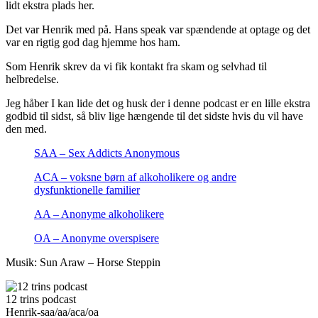
lidt ekstra plads her.
Det var Henrik med på. Hans speak var spændende at optage og det
var en rigtig god dag hjemme hos ham.
Som Henrik skrev da vi fik kontakt fra skam og selvhad til
helbredelse.
Jeg håber I kan lide det og husk der i denne podcast er en lille ekstra
godbid til sidst, så bliv lige hængende til det sidste hvis du vil have
den med.
SAA – Sex Addicts Anonymous
ACA – voksne børn af alkoholikere og andre
dysfunktionelle familier
AA – Anonyme alkoholikere
OA – Anonyme overspisere
Musik: Sun Araw – Horse Steppin
12 trins podcast
Henrik-saa/aa/aca/oa