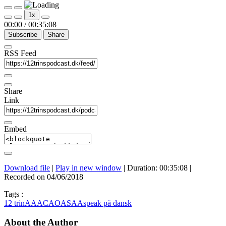
Play
Pause
1x
Episode
Episode
00:00
/
00:35:08
Subscribe
Share
RSS Feed
Share
Link
Embed
Download file
|
Play in new window
|
Duration: 00:35:08
|
Recorded on 04/06/2018
Tags :
12 trin
AA
ACA
OA
SAA
speak på dansk
About the Author