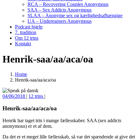
RCA – Recovering Couples Anonymous
SAA – Sex Addicts Anonymous
SLAA – Anonyme sex og kærlighedsafhængige
UA – Underearners Anonymous
Podcast hjælp
7. tradition
Om 12 trins
Kontakt
Henrik-saa/aa/aca/oa
Home
Henrik-saa/aa/aca/oa
04/06/2018
|
12 trins
|
Henrik-saa/aa/aca/oa
Henrik har taget trin i mange fællesskaber. SAA (sex addicts
anonymous) er et af dem.
Da det er et meget lille fællesskab, så var det spændende at give det