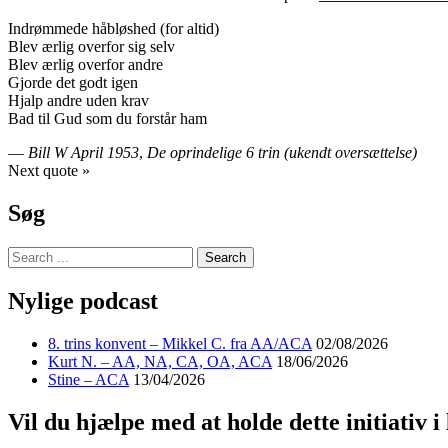
Indrømmede håbløshed (for altid)
Blev ærlig overfor sig selv
Blev ærlig overfor andre
Gjorde det godt igen
Hjalp andre uden krav
Bad til Gud som du forstår ham
—
Bill W April 1953
,
De oprindelige 6 trin (ukendt oversættelse)
Next quote »
Søg
Nylige podcast
8. trins konvent – Mikkel C. fra AA/ACA
02/08/2026
Kurt N. – AA, NA, CA, OA, ACA
18/06/2026
Stine – ACA
13/04/2026
Vil du hjælpe med at holde dette initiativ i