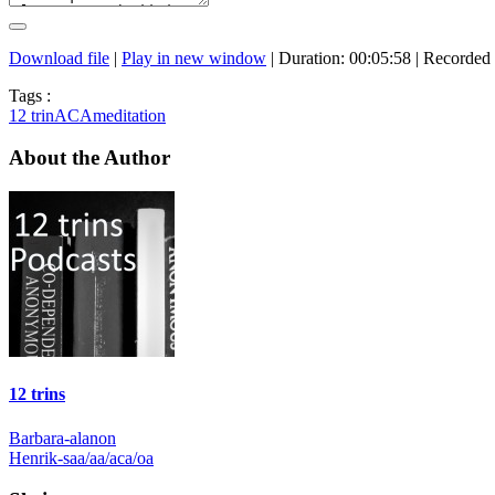
Download file
|
Play in new window
|
Duration: 00:05:58
|
Recorded 
Tags :
12 trin
ACA
meditation
About the Author
12 trins
Indlægsnavigation
Barbara-alanon
Henrik-saa/aa/aca/oa