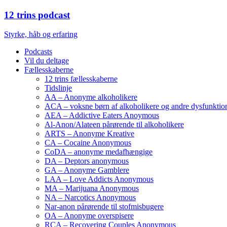
12 trins podcast
Styrke, håb og erfaring
Podcasts
Vil du deltage
Fællesskaberne
12 trins fællesskaberne
Tidslinje
AA – Anonyme alkoholikere
ACA – voksne børn af alkoholikere og andre dysfunktione
AEA – Addictive Eaters Anoymous
Al-Anon/Alateen pårørende til alkoholikere
ARTS – Anonyme Kreative
CA – Cocaine Anonymous
CoDA – anonyme medafhængige
DA – Deptors anonymous
GA – Anonyme Gamblere
LAA – Love Addicts Anonymous
MA – Marijuana Anonymous
NA – Narcotics Anonymous
Nar-anon pårørende til stofmisbugere
OA – Anonyme overspisere
RCA – Recovering Couples Anonymous