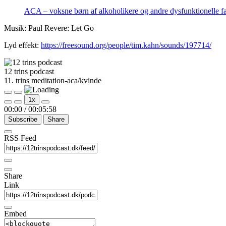
ACA – voksne børn af alkoholikere og andre dysfunktionelle fa
Musik: Paul Revere: Let Go
Lyd effekt:
https://freesound.org/people/tim.kahn/sounds/197714/
12 trins podcast
11. trins meditation-aca/kvinde
Play
Pause
1x
Episode
Episode
00:00
/
00:05:58
Subscribe
Share
RSS Feed
Share
Link
Embed