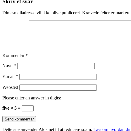
Skriv et svar
Din e-mailadresse vil ikke blive publiceret.
Krævede felter er marker
Kommentar
*
Navn
*
E-mail
*
Websted
Please enter an answer in digits:
five × 5 =
Dette site anvender Akismet til at reducere spam.
Læs om hvordan din