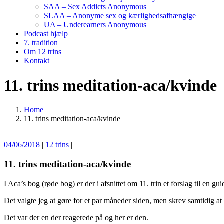
SAA – Sex Addicts Anonymous
SLAA – Anonyme sex og kærlighedsafhængige
UA – Underearners Anonymous
Podcast hjælp
7. tradition
Om 12 trins
Kontakt
11. trins meditation-aca/kvinde
Home
11. trins meditation-aca/kvinde
04/06/2018
|
12 trins
|
11. trins meditation-aca/kvinde
I Aca’s bog (røde bog) er der i afsnittet om 11. trin et forslag til en g
Det valgte jeg at gøre for et par måneder siden, men skrev samtidig a
Det var der en der reagerede på og her er den.