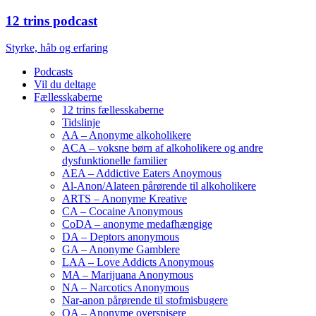
12 trins podcast
Styrke, håb og erfaring
Podcasts
Vil du deltage
Fællesskaberne
12 trins fællesskaberne
Tidslinje
AA – Anonyme alkoholikere
ACA – voksne børn af alkoholikere og andre
dysfunktionelle familier
AEA – Addictive Eaters Anoymous
Al-Anon/Alateen pårørende til alkoholikere
ARTS – Anonyme Kreative
CA – Cocaine Anonymous
CoDA – anonyme medafhængige
DA – Deptors anonymous
GA – Anonyme Gamblere
LAA – Love Addicts Anonymous
MA – Marijuana Anonymous
NA – Narcotics Anonymous
Nar-anon pårørende til stofmisbugere
OA – Anonyme overspisere