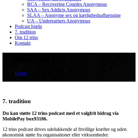
RCA – Recovering Couples Anonymous
SAA – Sex Addicts Anonymous
SLAA – Anonyme sex og kærlighedsafhængige
UA – Underearners Anonymous
Podcast hjælp
7. tradition
Om 12 trins
Kontakt
7. tradition
Home
7. tradition
7. tradition
Du kan støtte 12 trins podcast med et valgfrit bidrag via
MobilePay box93186.
12 trins podcast drives udelukkende af frivillige kræfter og uden
økonomisk støtte fra organisationer eller virksomheder.