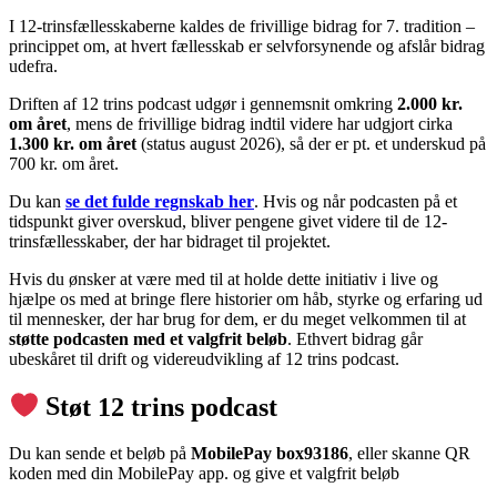
I 12-trinsfællesskaberne kaldes de frivillige bidrag for 7. tradition –
princippet om, at hvert fællesskab er selvforsynende og afslår bidrag
udefra.
Driften af 12 trins podcast udgør i gennemsnit omkring
2.000 kr.
om året
, mens de frivillige bidrag indtil videre har udgjort cirka
1.300 kr. om året
(status august 2026), så der er pt. et underskud på
700 kr. om året.
Du kan
se det fulde regnskab her
. Hvis og når podcasten på et
tidspunkt giver overskud, bliver pengene givet videre til de 12-
trinsfællesskaber, der har bidraget til projektet.
Hvis du ønsker at være med til at holde dette initiativ i live og
hjælpe os med at bringe flere historier om håb, styrke og erfaring ud
til mennesker, der har brug for dem, er du meget velkommen til at
støtte podcasten med et valgfrit beløb
. Ethvert bidrag går
ubeskåret til drift og videreudvikling af 12 trins podcast.
S
tøt 12 trins podcast
Du kan sende et beløb på
MobilePay box93186
, eller skanne QR
koden med din MobilePay app. og give et valgfrit beløb