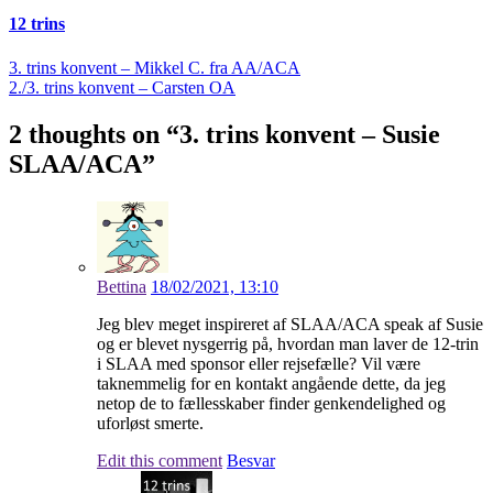
12 trins
Indlægsnavigation
3. trins konvent – Mikkel C. fra AA/ACA
2./3. trins konvent – Carsten OA
2 thoughts on “
3. trins konvent – Susie
SLAA/ACA
”
Bettina
18/02/2021, 13:10
Jeg blev meget inspireret af SLAA/ACA speak af Susie
og er blevet nysgerrig på, hvordan man laver de 12-trin
i SLAA med sponsor eller rejsefælle? Vil være
taknemmelig for en kontakt angående dette, da jeg
netop de to fællesskaber finder genkendelighed og
uforløst smerte.
Edit this comment
Besvar