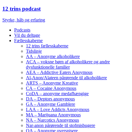
12 trins podcast
Styrke, håb og erfaring
Podcasts
Vil du deltage
Fællesskaberne
12 trins fællesskaberne
Tidslinje
AA – Anonyme alkoholikere
ACA – voksne børn af alkoholikere og andre
dysfunktionelle familier
AEA – Addictive Eaters Anoymous
Al-Anon/Alateen pårørende til alkoholikere
ARTS – Anonyme Kreative
CA – Cocaine Anonymous
CoDA – anonyme medafhængige
DA – Deptors anonymous
GA – Anonyme Gamblere
LAA – Love Addicts Anonymous
MA – Marijuana Anonymous
NA – Narcotics Anonymous
Nar-anon pårørende til stofmisbugere
OA – Anonyme overspisere