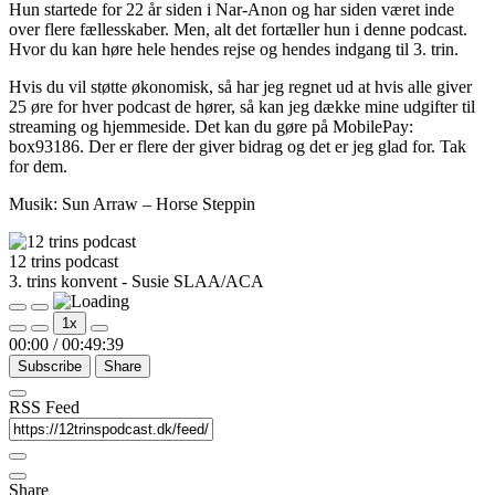
Hun startede for 22 år siden i Nar-Anon og har siden været inde
over flere fællesskaber. Men, alt det fortæller hun i denne podcast.
Hvor du kan høre hele hendes rejse og hendes indgang til 3. trin.
Hvis du vil støtte økonomisk, så har jeg regnet ud at hvis alle giver
25 øre for hver podcast de hører, så kan jeg dække mine udgifter til
streaming og hjemmeside. Det kan du gøre på MobilePay:
box93186. Der er flere der giver bidrag og det er jeg glad for. Tak
for dem.
Musik: Sun Arraw – Horse Steppin
12 trins podcast
3. trins konvent - Susie SLAA/ACA
Play
Pause
1x
Episode
Episode
00:00
/
00:49:39
Subscribe
Share
RSS Feed
Share