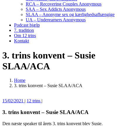
RCA – Recovering Couples Anonymous
SAA – Sex Addicts Anonymous
SLAA – Anonyme sex og kærlighedsafhængige
UA – Underearners Anonymous
Podcast hjælp
7. tradition
Om 12 trins
Kontakt
3. trins konvent – Susie
SLAA/ACA
Home
3. trins konvent – Susie SLAA/ACA
15/02/2021
|
12 trins
|
3. trins konvent – Susie SLAA/ACA
Den næste speaker til årets 3. trins konvent blev Susie.