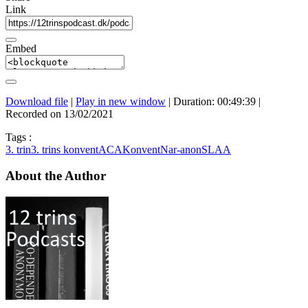
Link
Embed
Download file
|
Play in new window
|
Duration: 00:49:39
|
Recorded on 13/02/2021
Tags :
3. trin
3. trins konvent
ACA
Konvent
Nar-anon
SLAA
About the Author