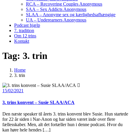
RCA – Recovering Couples Anonymous
SAA – Sex Addicts Anonymous
SLAA – Anonyme sex og kærlighedsafhængige
UA – Underearners Anonymous
Podcast hjælp
7. tradition
Om 12 trins
Kontakt
Tag:
3. trin
Home
3. trin
15/02/2021
3. trins konvent – Susie SLAA/ACA
Den næste speaker til årets 3. trins konvent blev Susie. Hun startede
for 22 år siden i Nar-Anon og har siden været inde over flere
fællesskaber. Men, alt det fortæller hun i denne podcast. Hvor du
kan høre hele hendes […]