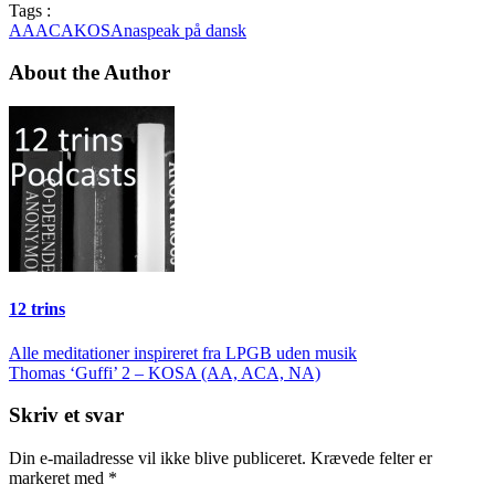
Tags :
AA
ACA
KOSA
na
speak på dansk
About the Author
12 trins
Indlægsnavigation
Alle meditationer inspireret fra LPGB uden musik
Thomas ‘Guffi’ 2 – KOSA (AA, ACA, NA)
Skriv et svar
Din e-mailadresse vil ikke blive publiceret.
Krævede felter er
markeret med
*