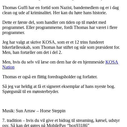
Thomas Guffi har en fortid som Nazist, bandemedlem og er i dag
clean og ude af kriminalitet. Her kan du høre hans historie.
Dette er første del, som handler om tiden op til mødet med
programmet. Eller programmerne, fordi Thomas har været i flere
programmer.
Jeg har valgt at skrive KOSA, som er et 12 trins funderet
bikerfællesskab, som Thomas har stiftet og står som præsident for.
Men, han fortæller om det i del 2.
Men, hvis du selv vil læse om dem har de en hjemmeside
KOSA
Nation
Thomas er også en flittig foredragsholder og forfatter.
Så jeg var heldig at få et signeret eksemplar af hans nyeste bog.
Spørgsmål til en mønsterbryder.
Musik: Sun Arraw – Horse Steppin
7. tradition – hvis du vil give et bidrag til streaming, kørsel, udstyr
osv. Så kan det gøres på MobilePay “box93186”