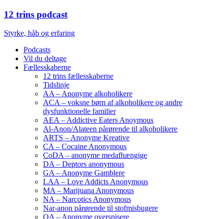
12 trins podcast
Styrke, håb og erfaring
Podcasts
Vil du deltage
Fællesskaberne
12 trins fællesskaberne
Tidslinje
AA – Anonyme alkoholikere
ACA – voksne børn af alkoholikere og andre
dysfunktionelle familier
AEA – Addictive Eaters Anoymous
Al-Anon/Alateen pårørende til alkoholikere
ARTS – Anonyme Kreative
CA – Cocaine Anonymous
CoDA – anonyme medafhængige
DA – Deptors anonymous
GA – Anonyme Gamblere
LAA – Love Addicts Anonymous
MA – Marijuana Anonymous
NA – Narcotics Anonymous
Nar-anon pårørende til stofmisbugere
OA – Anonyme overspisere