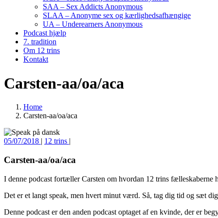
SAA – Sex Addicts Anonymous
SLAA – Anonyme sex og kærlighedsafhængige
UA – Underearners Anonymous
Podcast hjælp
7. tradition
Om 12 trins
Kontakt
Carsten-aa/oa/aca
Home
Carsten-aa/oa/aca
05/07/2018
|
12 trins
|
Carsten-aa/oa/aca
I denne podcast fortæller Carsten om hvordan 12 trins fælleskaberne h
Det er et langt speak, men hvert minut værd. Så, tag dig tid og sæt dig g
Denne podcast er den anden podcast optaget af en kvinde, der er begy