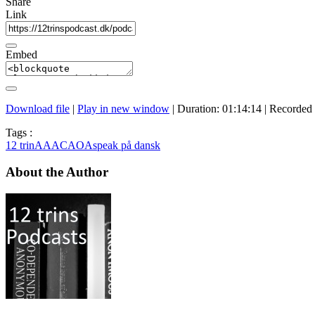
Share
Link
Embed
Download file
|
Play in new window
|
Duration: 01:14:14
|
Recorded 
Tags :
12 trin
AA
ACA
OA
speak på dansk
About the Author