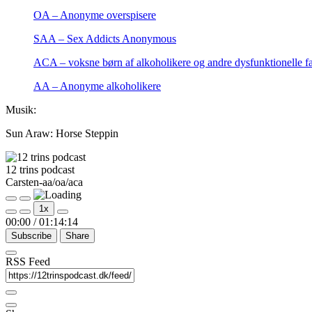
OA – Anonyme overspisere
SAA – Sex Addicts Anonymous
ACA – voksne børn af alkoholikere og andre dysfunktionelle fa
AA – Anonyme alkoholikere
Musik:
Sun Araw: Horse Steppin
12 trins podcast
Carsten-aa/oa/aca
Play
Pause
1x
Episode
Episode
00:00
/
01:14:14
Subscribe
Share
RSS Feed