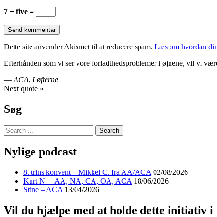
7 − five =
Dette site anvender Akismet til at reducere spam.
Læs om hvordan din
Efterhånden som vi ser vore forladthedsproblemer i øjnene, vil vi være 
—
ACA
,
Løfterne
Next quote »
Søg
Nylige podcast
8. trins konvent – Mikkel C. fra AA/ACA
02/08/2026
Kurt N. – AA, NA, CA, OA, ACA
18/06/2026
Stine – ACA
13/04/2026
Vil du hjælpe med at holde dette initiativ i