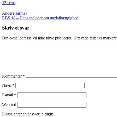
12 trins
Indlægsnavigation
Anders-aa(ma)
RBS 18 – Hans indleder om medafhængighed
Skriv et svar
Din e-mailadresse vil ikke blive publiceret.
Krævede felter er marker
Kommentar
*
Navn
*
E-mail
*
Websted
Please enter an answer in digits: