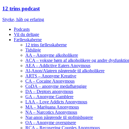
12 trins podcast
Styrke, håb og erfaring
Podcasts
Vil du deltage
Fællesskaberne
12 trins fællesskaberne
Tidslinje
AA – Anonyme alkoholikere
ACA – voksne børn af alkoholikere og andre dysfunktione
AEA – Addictive Eaters Anoymous
Al-Anon/Alateen pårørende til alkoholikere
ARTS – Anonyme Kreative
CA – Cocaine Anonymous
CoDA – anonyme medafhængige
DA – Deptors anonymous
GA – Anonyme Gamblere
LAA – Love Addicts Anonymous
MA – Marijuana Anonymous
NA – Narcotics Anonymous
Nar-anon pårørende til stofmisbugere
OA – Anonyme overspisere
RCA – Recovering Couples Anonymous