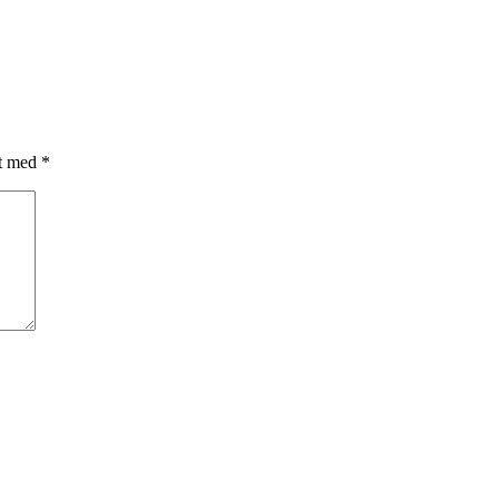
et med
*