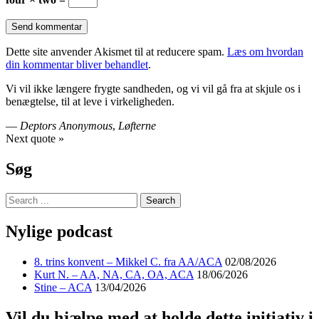
Dette site anvender Akismet til at reducere spam.
Læs om hvordan
din kommentar bliver behandlet
.
Vi vil ikke længere frygte sandheden, og vi vil gå fra at skjule os i
benægtelse, til at leve i virkeligheden.
—
Deptors Anonymous
,
Løfterne
Next quote »
Søg
Nylige podcast
8. trins konvent – Mikkel C. fra AA/ACA
02/08/2026
Kurt N. – AA, NA, CA, OA, ACA
18/06/2026
Stine – ACA
13/04/2026
Vil du hjælpe med at holde dette initiativ i