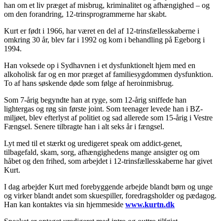
han om et liv præget af misbrug, kriminalitet og afhængighed – og
om den forandring, 12-trinsprogrammerne har skabt.
Kurt er født i 1966, har været en del af 12-trinsfællesskaberne i
omkring 30 år, blev far i 1992 og kom i behandling på Egeborg i
1994.
Han voksede op i Sydhavnen i et dysfunktionelt hjem med en
alkoholisk far og en mor præget af familiesygdommen dysfunktion.
To af hans søskende døde som følge af heroinmisbrug.
Som 7-årig begyndte han at ryge, som 12-årig sniffede han
lightergas og røg sin første joint. Som teenager levede han i BZ-
miljøet, blev efterlyst af politiet og sad allerede som 15-årig i Vestre
Fængsel. Senere tilbragte han i alt seks år i fængsel.
Lyt med til et stærkt og uredigeret speak om addict-genet,
tilbagefald, skam, sorg, afhængighedens mange ansigter og om
håbet og den frihed, som arbejdet i 12-trinsfællesskaberne har givet
Kurt.
I dag arbejder Kurt med forebyggende arbejde blandt børn og unge
og virker blandt andet som skuespiller, foredragsholder og pædagog.
Han kan kontaktes via sin hjemmeside
www.kurtn.dk