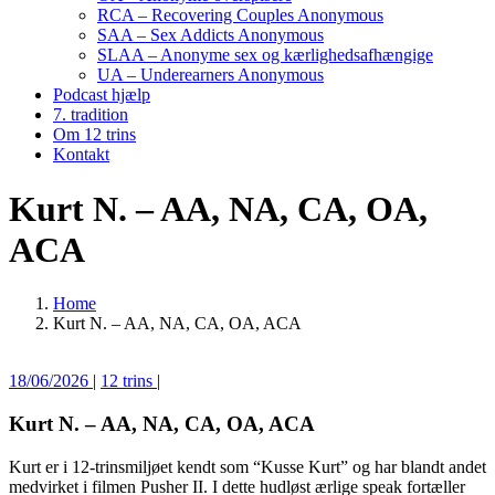
RCA – Recovering Couples Anonymous
SAA – Sex Addicts Anonymous
SLAA – Anonyme sex og kærlighedsafhængige
UA – Underearners Anonymous
Podcast hjælp
7. tradition
Om 12 trins
Kontakt
Kurt N. – AA, NA, CA, OA,
ACA
Home
Kurt N. – AA, NA, CA, OA, ACA
18/06/2026
|
12 trins
|
Kurt N. – AA, NA, CA, OA, ACA
Kurt er i 12-trinsmiljøet kendt som “Kusse Kurt” og har blandt andet
medvirket i filmen Pusher II. I dette hudløst ærlige speak fortæller