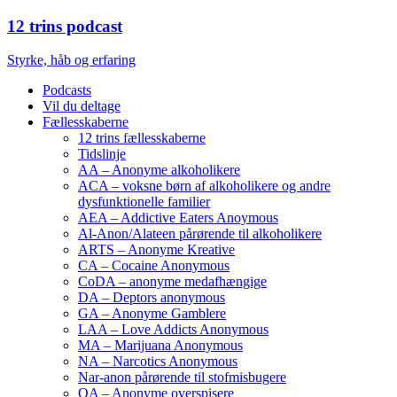
12 trins podcast
Styrke, håb og erfaring
Podcasts
Vil du deltage
Fællesskaberne
12 trins fællesskaberne
Tidslinje
AA – Anonyme alkoholikere
ACA – voksne børn af alkoholikere og andre
dysfunktionelle familier
AEA – Addictive Eaters Anoymous
Al-Anon/Alateen pårørende til alkoholikere
ARTS – Anonyme Kreative
CA – Cocaine Anonymous
CoDA – anonyme medafhængige
DA – Deptors anonymous
GA – Anonyme Gamblere
LAA – Love Addicts Anonymous
MA – Marijuana Anonymous
NA – Narcotics Anonymous
Nar-anon pårørende til stofmisbugere
OA – Anonyme overspisere