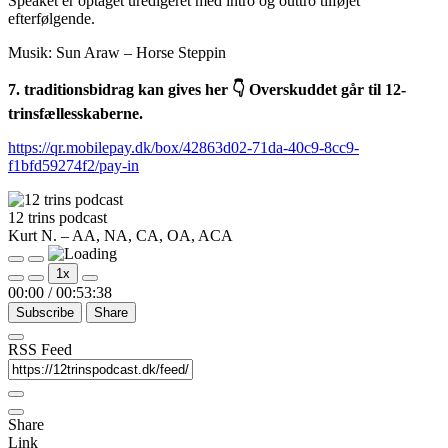
Speaket er optaget uredigeret med intro og outtro tilføjet
efterfølgende.
Musik: Sun Araw – Horse Steppin
7. traditionsbidrag kan gives her 👇 Overskuddet går til 12-
trinsfællesskaberne.
https://qr.mobilepay.dk/box/42863d02-71da-40c9-8cc9-
f1bfd59274f2/pay-in
12 trins podcast
Kurt N. – AA, NA, CA, OA, ACA
Play
Pause
1x
Episode
Episode
00:00
/
00:53:38
Subscribe
Share
RSS Feed
Share
Link