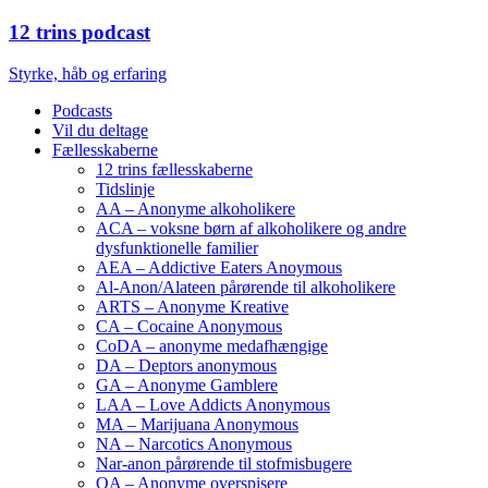
12 trins podcast
Styrke, håb og erfaring
Podcasts
Vil du deltage
Fællesskaberne
12 trins fællesskaberne
Tidslinje
AA – Anonyme alkoholikere
ACA – voksne børn af alkoholikere og andre
dysfunktionelle familier
AEA – Addictive Eaters Anoymous
Al-Anon/Alateen pårørende til alkoholikere
ARTS – Anonyme Kreative
CA – Cocaine Anonymous
CoDA – anonyme medafhængige
DA – Deptors anonymous
GA – Anonyme Gamblere
LAA – Love Addicts Anonymous
MA – Marijuana Anonymous
NA – Narcotics Anonymous
Nar-anon pårørende til stofmisbugere
OA – Anonyme overspisere