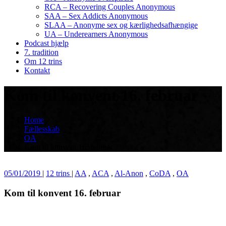
RCA – Recovering Couples Anonymous
SAA – Sex Addicts Anonymous
SLAA – Anonyme sex og kærlighedsafhængige
UA – Underearners Anonymous
Podcast hjælp
7. tradition
Om 12 trins
Kontakt
Kom til konvent 16. februar
Home
Fællesskab
OA
Kom til konvent 16. februar
05/01/2019
|
12 trins
|
AA
,
ACA
,
Al-Anon
,
CoDA
,
OA
Kom til konvent 16. februar