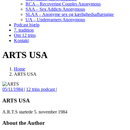
RCA – Recovering Couples Anonymous
SAA – Sex Addicts Anonymous
SLAA – Anonyme sex og kærlighedsafhængige
UA – Underearners Anonymous
Podcast hjælp
7. tradition
Om 12 trins
Kontakt
ARTS USA
Home
ARTS USA
05/11/1984
|
12 trins podcast
|
ARTS USA
A.R.T.S startede 5. november 1984
About the Author