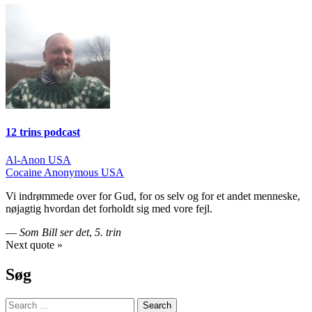
12 trins podcast
Indlægsnavigation
Al-Anon USA
Cocaine Anonymous USA
Vi indrømmede over for Gud, for os selv og for et andet menneske,
nøjagtig hvordan det forholdt sig med vore fejl.
—
Som Bill ser det
,
5. trin
Next quote »
Søg