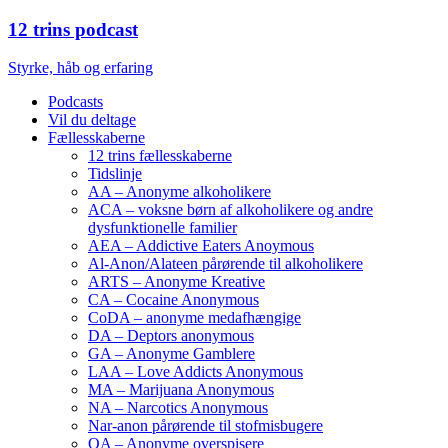
12 trins podcast
Styrke, håb og erfaring
Podcasts
Vil du deltage
Fællesskaberne
12 trins fællesskaberne
Tidslinje
AA – Anonyme alkoholikere
ACA – voksne børn af alkoholikere og andre
dysfunktionelle familier
AEA – Addictive Eaters Anoymous
Al-Anon/Alateen pårørende til alkoholikere
ARTS – Anonyme Kreative
CA – Cocaine Anonymous
CoDA – anonyme medafhængige
DA – Deptors anonymous
GA – Anonyme Gamblere
LAA – Love Addicts Anonymous
MA – Marijuana Anonymous
NA – Narcotics Anonymous
Nar-anon pårørende til stofmisbugere
OA – Anonyme overspisere