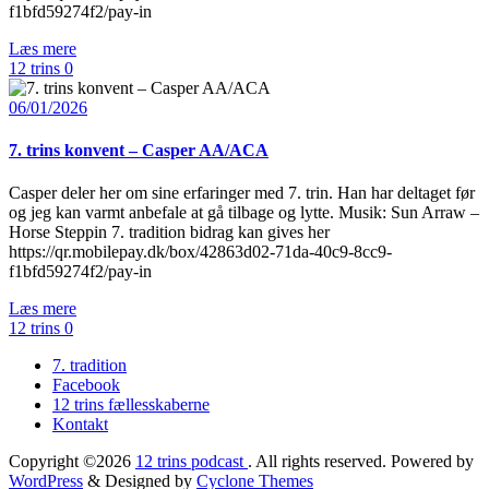
f1bfd59274f2/pay-in
Læs mere
12 trins
0
06/01/2026
7. trins konvent – Casper AA/ACA
Casper deler her om sine erfaringer med 7. trin. Han har deltaget før
og jeg kan varmt anbefale at gå tilbage og lytte. Musik: Sun Arraw –
Horse Steppin 7. tradition bidrag kan gives her
https://qr.mobilepay.dk/box/42863d02-71da-40c9-8cc9-
f1bfd59274f2/pay-in
Læs mere
12 trins
0
7. tradition
Facebook
12 trins fællesskaberne
Kontakt
Copyright ©2026
12 trins podcast
. All rights reserved. Powered by
WordPress
&
Designed by
Cyclone Themes