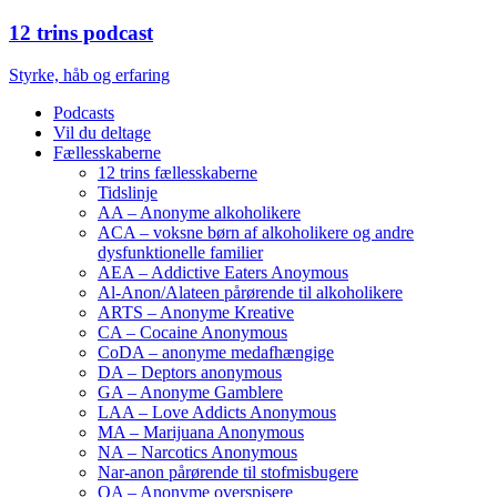
12 trins podcast
Styrke, håb og erfaring
Podcasts
Vil du deltage
Fællesskaberne
12 trins fællesskaberne
Tidslinje
AA – Anonyme alkoholikere
ACA – voksne børn af alkoholikere og andre
dysfunktionelle familier
AEA – Addictive Eaters Anoymous
Al-Anon/Alateen pårørende til alkoholikere
ARTS – Anonyme Kreative
CA – Cocaine Anonymous
CoDA – anonyme medafhængige
DA – Deptors anonymous
GA – Anonyme Gamblere
LAA – Love Addicts Anonymous
MA – Marijuana Anonymous
NA – Narcotics Anonymous
Nar-anon pårørende til stofmisbugere
OA – Anonyme overspisere