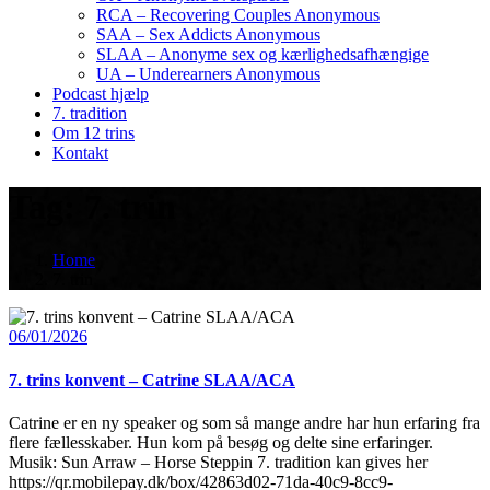
RCA – Recovering Couples Anonymous
SAA – Sex Addicts Anonymous
SLAA – Anonyme sex og kærlighedsafhængige
UA – Underearners Anonymous
Podcast hjælp
7. tradition
Om 12 trins
Kontakt
Tag:
7. trin
Home
7. trin
06/01/2026
7. trins konvent – Catrine SLAA/ACA
Catrine er en ny speaker og som så mange andre har hun erfaring fra
flere fællesskaber. Hun kom på besøg og delte sine erfaringer.
Musik: Sun Arraw – Horse Steppin 7. tradition kan gives her
https://qr.mobilepay.dk/box/42863d02-71da-40c9-8cc9-