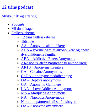
12 trins podcast
Styrke, håb og erfaring
Podcasts
Vil du deltage
Fællesskaberne
12 trins fællesskaberne
Tidslinje
AA – Anonyme alkoholikere
ACA – voksne børn af alkoholikere og andre
dysfunktionelle familier
AEA – Addictive Eaters Anoymous
Al-Anon/Alateen pårørende til alkoholikere
ARTS – Anonyme Kreative
CA – Cocaine Anonymous
CoDA – anonyme medafhængige
DA – Deptors anonymous
GA – Anonyme Gamblere
LAA – Love Addicts Anonymous
MA – Marijuana Anonymous
NA – Narcotics Anonymous
Nar-anon pårørende til stofmisbugere
OA – Anonyme overspisere