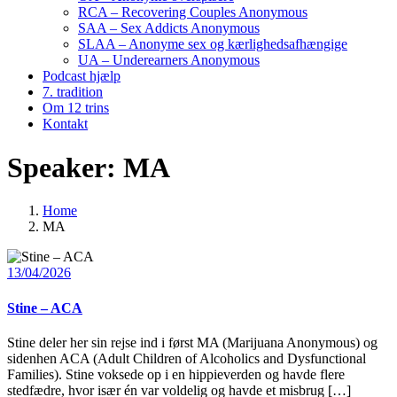
RCA – Recovering Couples Anonymous
SAA – Sex Addicts Anonymous
SLAA – Anonyme sex og kærlighedsafhængige
UA – Underearners Anonymous
Podcast hjælp
7. tradition
Om 12 trins
Kontakt
Speaker:
MA
Home
MA
13/04/2026
Stine – ACA
Stine deler her sin rejse ind i først MA (Marijuana Anonymous) og
sidenhen ACA (Adult Children of Alcoholics and Dysfunctional
Families). Stine voksede op i en hippieverden og havde flere
stedfædre, hvor især én var voldelig og havde et misbrug […]